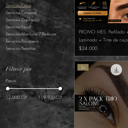
Servicios Cejas
Servicios Corporal
Servicios Depilación
Servicios Facial
PROMO MES: Perfilado 
Servicios Manicure / Pedicure
Laminado + Tinte de ceja
Servicios Peluquería
Precio
$24.000
Servicios Pestañas
2x
Filtrar por
Precio
12.000 CLP
119.000 CLP