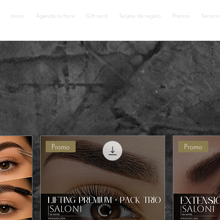
Inicio
Agenda tu hora
Gift card
Tarjeta de regalo
Precios
Servici
Promo
Promo