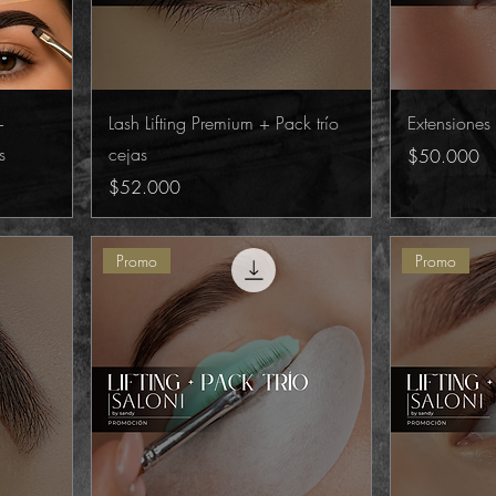
+
Lash Lifting Premium + Pack trío
Extensiones 
s
cejas
Precio
$50.000
Precio
$52.000
Promo
Promo