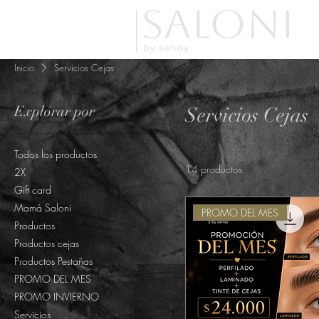
Inicio
Servicios Cejas
Explorar por
Servicios Cejas
Todos los productos
14 productos
2X
Gift card
Mamá Saloni
PROMO DEL MES
Productos
Productos cejas
Productos Pestañas
PROMO DEL MES
PROMO INVIERNO
Servicios