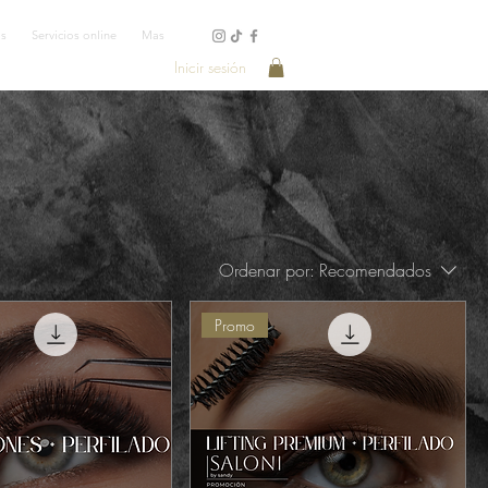
os
Servicios online
Mas
Inicir sesión
Ordenar por:
Recomendados
Promo