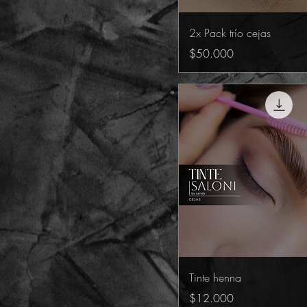
2x Pack trío cejas
Precio
$50.000
Tinte henna
Precio
$12.000