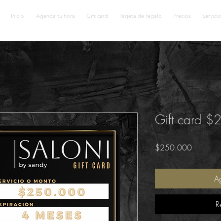
Inicio
Agenda tu hora
Gift card
Tarjeta de regalo
Precios
Servici
Gift card 
Precio
$250.000
Ag
R