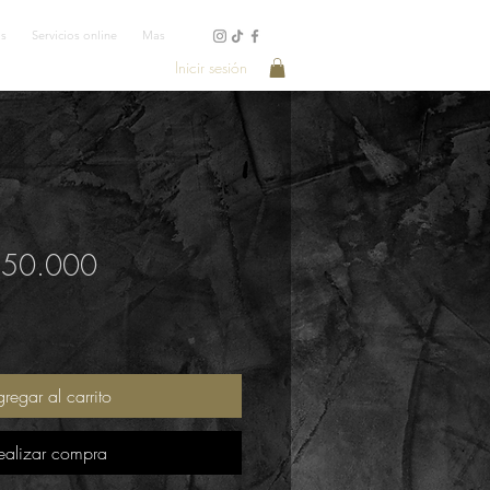
os
Servicios online
Mas
Inicir sesión
$250.000
regar al carrito
ealizar compra