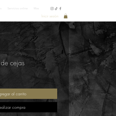
os
Servicios online
Mas
Inicir sesión
 de cejas
regar al carrito
ealizar compra