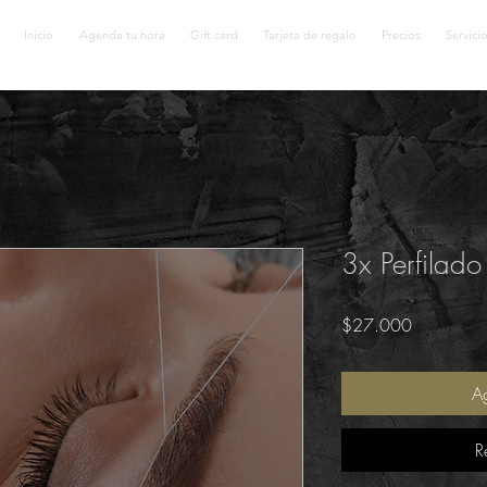
Inicio
Agenda tu hora
Gift card
Tarjeta de regalo
Precios
Servici
3x Perfilado
Precio
$27.000
Ag
R