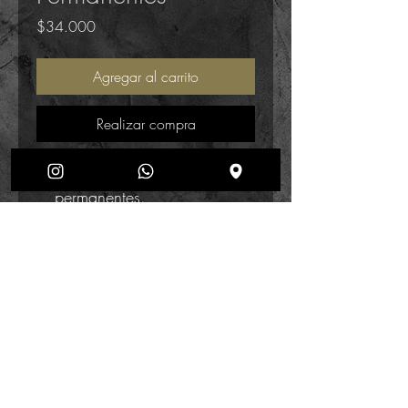
Precio
$34.000
Agregar al carrito
Realizar compra
Promoción por 2 manos
permanentes.
Valido para usarlo por
2 personas diferentes o una
misma persona.
Incluye: Retiro de cutícula,
limado, esmaltado
permanente y crema.