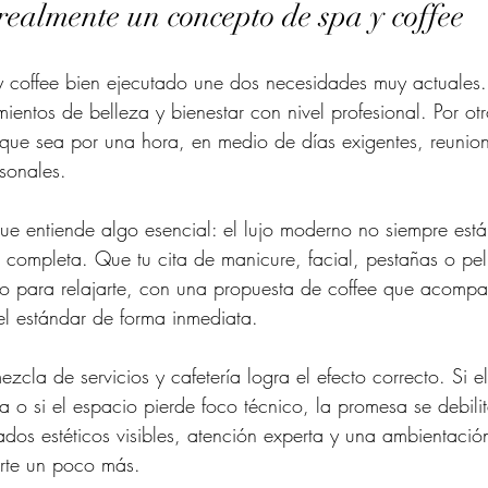
realmente un concepto de spa y coffee
 coffee bien ejecutado une dos necesidades muy actuales. 
mientos de belleza y bienestar con nivel profesional. Por ot
nque sea por una hora, en medio de días exigentes, reunion
sonales.
ue entiende algo esencial: el lujo moderno no siempre está
a completa. Que tu cita de manicure, facial, pestañas o pel
o para relajarte, con una propuesta de coffee que acompa
a el estándar de forma inmediata.
ezcla de servicios y cafetería logra el efecto correcto. Si e
a o si el espacio pierde foco técnico, la promesa se debilit
ltados estéticos visibles, atención experta y una ambientaci
arte un poco más.