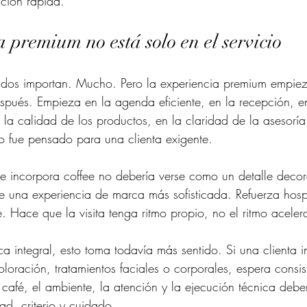
ción rápida.
 premium no está solo en el servicio
ltados importan. Mucho. Pero la experiencia premium empiez
espués. Empieza en la agenda eficiente, en la recepción, e
 la calidad de los productos, en la claridad de la asesoría
o fue pensado para una clienta exigente.
 incorpora coffee no debería verse como un detalle decora
e una experiencia de marca más sofisticada. Refuerza hosp
e. Hace que la visita tenga ritmo propio, no el ritmo acele
ca integral, esto toma todavía más sentido. Si una clienta in
loración, tratamientos faciales o corporales, espera consi
 café, el ambiente, la atención y la ejecución técnica debe
ad, criterio y cuidado.