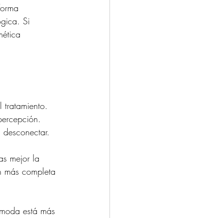
forma 
gica. Si 
mética 
 tratamiento. 
percepción. 
a desconectar.
as mejor la 
ón más completa 
ómoda está más 