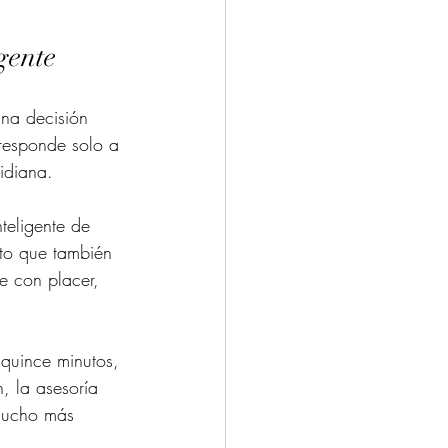
gente
na decisión 
 responde solo a 
idiana.
teligente de 
nto que también 
e con placer, 
 quince minutos, 
, la asesoría 
 mucho más 