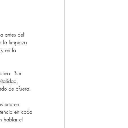
a antes del 
n la limpieza 
 y en la 
tivo. Bien 
italidad, 
rado de afuera.
vierte en 
stencia en cada 
n hablar el 