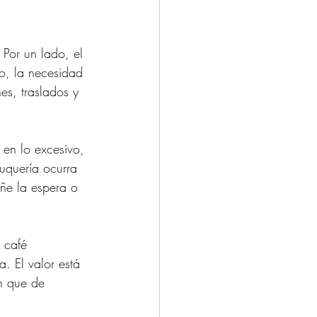
Por un lado, el 
ro, la necesidad 
es, traslados y 
 en lo excesivo, 
uquería ocurra 
ñe la espera o 
l café 
a. El valor está 
ón que de 