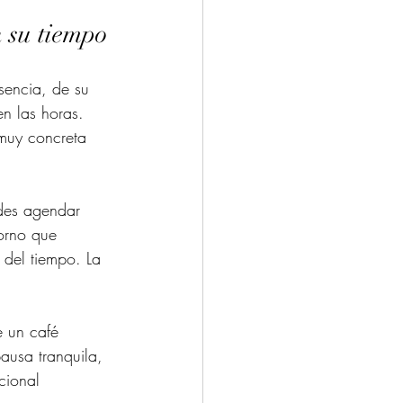
n su tiempo
sencia, de su 
n las horas. 
muy concreta 
edes agendar 
orno que 
del tiempo. La 
 un café 
pausa tranquila, 
cional 