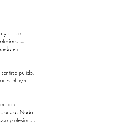
 y coffee 
ofesionales 
queda en 
entirse pulido, 
acio influyen 
tención 
ficiencia. Nada 
co profesional.