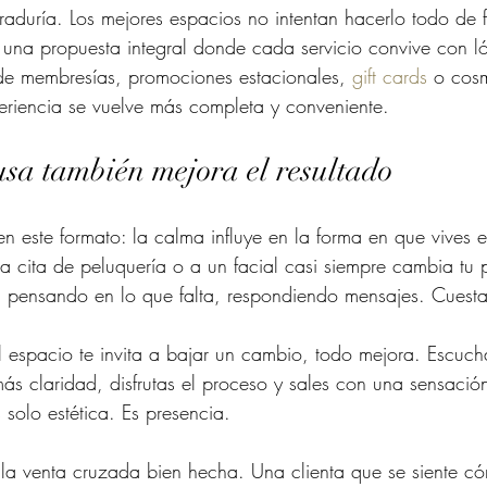
uraduría. Los mejores espacios no intentan hacerlo todo de 
una propuesta integral donde cada servicio convive con ló
de membresías, promociones estacionales, 
gift cards
 o cos
eriencia se vuelve más completa y conveniente.
sa también mejora el resultado
n este formato: la calma influye en la forma en que vives el
a cita de peluquería o a un facial casi siempre cambia tu 
j, pensando en lo que falta, respondiendo mensajes. Cuest
espacio te invita a bajar un cambio, todo mejora. Escuch
más claridad, disfrutas el proceso y sales con una sensaci
solo estética. Es presencia.
 la venta cruzada bien hecha. Una clienta que se siente c