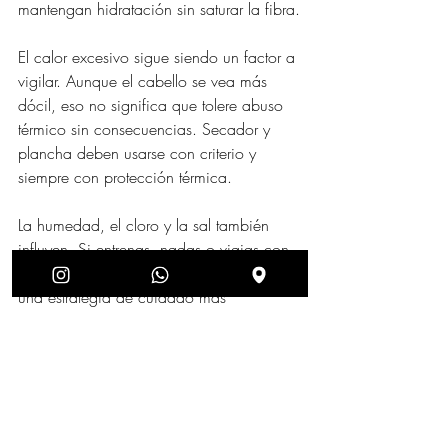
mantengan hidratación sin saturar la fibra.
El calor excesivo sigue siendo un factor a 
vigilar. Aunque el cabello se vea más 
dócil, eso no significa que tolere abuso 
térmico sin consecuencias. Secador y 
plancha deben usarse con criterio y 
siempre con protección térmica.
La humedad, el cloro y la sal también 
influyen. Si entrenas, nadas o viajas con 
frecuencia a climas húmedos, necesitas 
una estrategia de cuidado más 
constante. Ahí es donde un enfoque 
profesional y personalizado hace toda la 
diferencia.
Qué debes preguntar antes 