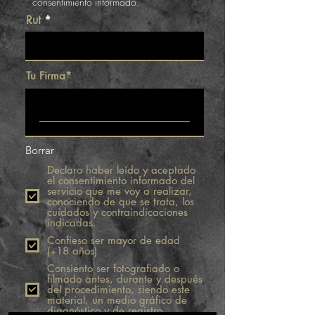
consentimiento informado.
Rut
Tu Firma
Borrar
Declaro haber leído y aceptado
el consentimiento informado del
servicio que me voy a realizar,
conociendo de que se trata, los
cuidados y contraindicaciones
indicadas.
Confieso ser mayor de edad
(+18 años)
Consiento ser fotografiado o
filmado antes, durante y después
del procedimiento, siendo este
material, un medio gráfico de
diagnóstico y de registro.