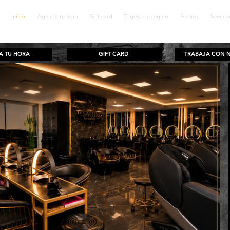
Inicio
Agenda tu hora
Gift card
Tarjeta de regalo
Precios
Servici
A TU HORA
GIFT CARD
TRABAJA CON 