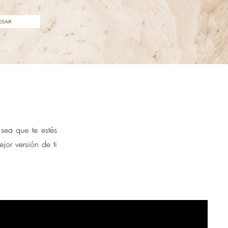
ESAR
sea que te estés
or versión de ti