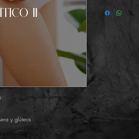
s:
era y glúteos