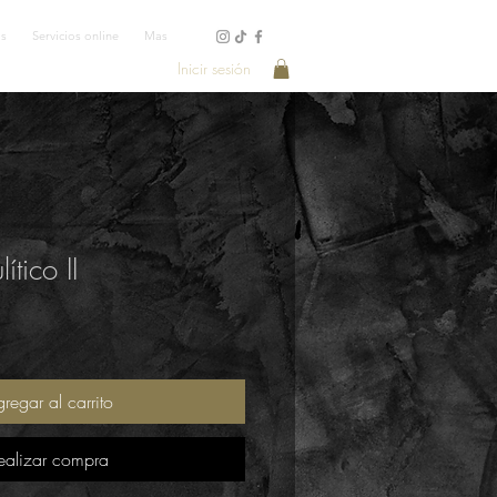
os
Servicios online
Mas
Inicir sesión
ítico II
regar al carrito
ealizar compra