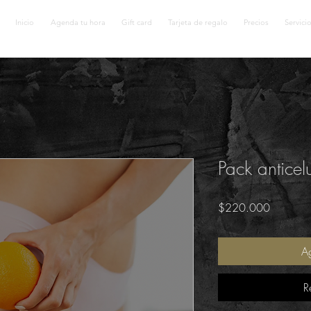
Inicio
Agenda tu hora
Gift card
Tarjeta de regalo
Precios
Servici
Pack anticelul
Precio
$220.000
Ag
R