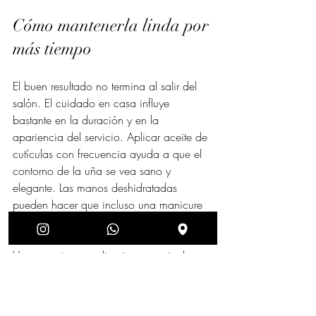
Cómo mantenerla linda por 
más tiempo
El buen resultado no termina al salir del 
salón. El cuidado en casa influye 
bastante en la duración y en la 
apariencia del servicio. Aplicar aceite de 
cutículas con frecuencia ayuda a que el 
contorno de la uña se vea sano y 
elegante. Las manos deshidratadas 
pueden hacer que incluso una manicure 
bien hecha pierda impacto visual.
Usar guantes para limpiar o manipular 
productos químicos también hace 
diferencia. El agua por sí sola no arruina 
de inmediato el esmaltado, pero la 