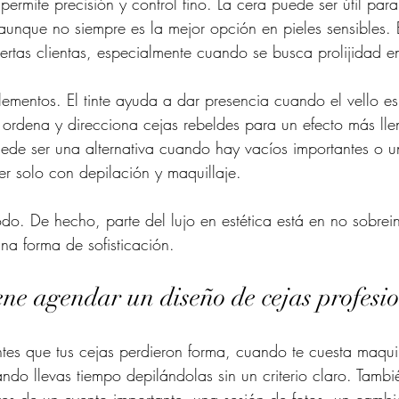
ermite precisión y control fino. La cera puede ser útil para r
aunque no siempre es la mejor opción en pieles sensibles. E
ciertas clientas, especialmente cuando se busca prolijidad e
ementos. El tinte ayuda a dar presencia cuando el vello es
 ordena y direcciona cejas rebeldes para un efecto más lle
ede ser una alternativa cuando hay vacíos importantes o u
ner solo con depilación y maquillaje.
o. De hecho, parte del lujo en estética está en no sobreinte
na forma de sofisticación.
ne agendar un diseño de cejas profesi
es que tus cejas perdieron forma, cuando te cuesta maquil
ando llevas tiempo depilándolas sin un criterio claro. Tambi
tes de un evento importante, una sesión de fotos, un cambi