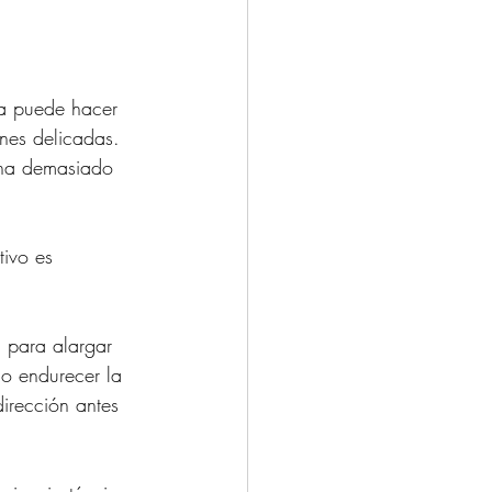
a puede hacer 
nes delicadas. 
una demasiado 
tivo es 
 para alargar 
no endurecer la 
irección antes 