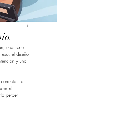
bia
ón, endurece 
 eso, el diseño 
intención y una 
correcta. La 
e es el 
rla perder 