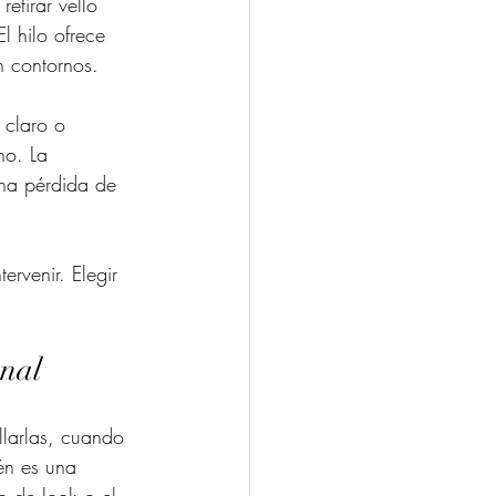
etirar vello 
l hilo ofrece 
n contornos.
 claro o 
no. La 
na pérdida de 
rvenir. Elegir 
onal
larlas, cuando 
én es una 
o de look o el 