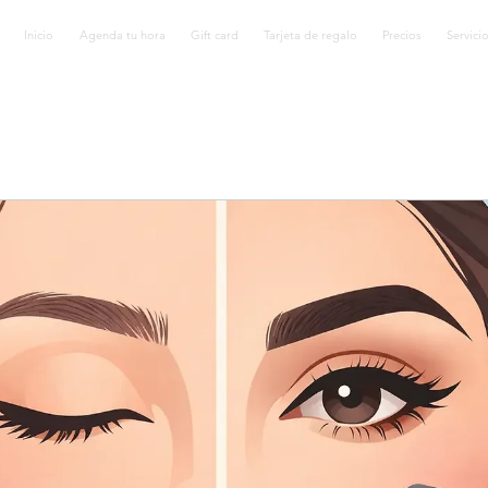
Inicio
Agenda tu hora
Gift card
Tarjeta de regalo
Precios
Servici