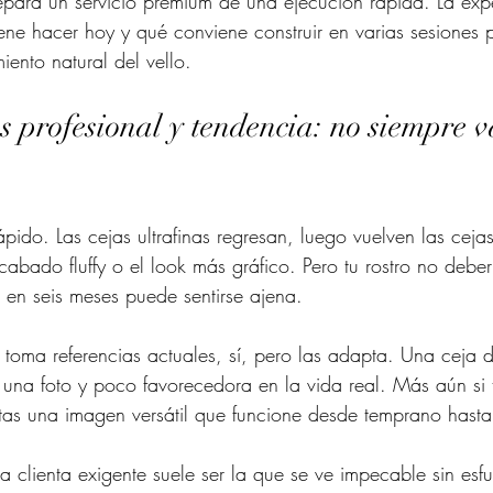
epara un servicio premium de una ejecución rápida. La expe
ene hacer hoy y qué conviene construir en varias sesiones 
iento natural del vello.
s profesional y tendencia: no siempre v
ido. Las cejas ultrafinas regresan, luego vuelven las cejas
abado fluffy o el look más gráfico. Pero tu rostro no debe
en seis meses puede sentirse ajena.
al toma referencias actuales, sí, pero las adapta. Una cej
 una foto y poco favorecedora en la vida real. Más aún si t
itas una imagen versátil que funcione desde temprano hasta e
a clienta exigente suele ser la que se ve impecable sin esfu