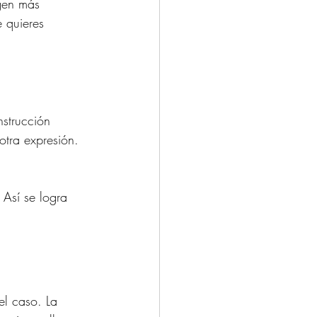
gen más 
 quieres 
nstrucción 
otra expresión. 
 Así se logra 
el caso. La 