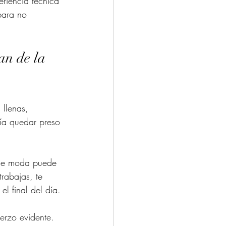
riencia técnica 
para no 
an de la 
 llenas, 
ría quedar preso 
a de moda puede 
rabajas, te 
l final del día.
erzo evidente. 