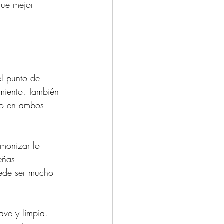
que mejor 
el punto de 
imiento. También 
ico en ambos 
armonizar lo 
eñas 
ede ser mucho 
ave y limpia. 