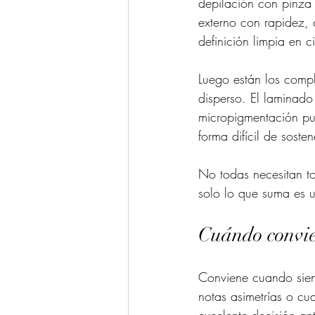
depilación con pinza p
externo con rapidez, 
definición limpia en 
Luego están los compl
disperso. El laminado
micropigmentación pu
forma difícil de soste
No todas necesitan tod
solo lo que suma es u
Cuándo convie
Conviene cuando sient
notas asimetrías o cu
excelente decisión an